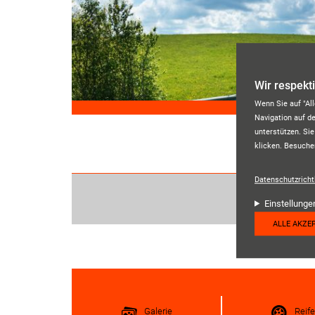
Direkt zum Inhalt
Wir respekt
Wenn Sie auf "Al
Navigation auf d
unterstützen. Sie
klicken. Besuche
Datenschutzrichtl
Einstellunge
ALLE AKZE
Galerie
Reif