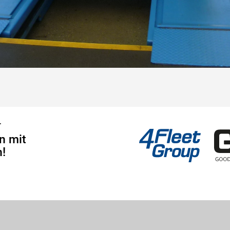
4Fleet Group
GRS
r
n mit
!
Goodyear