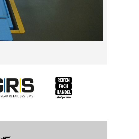
RFH
BRV
Fulda
Sava